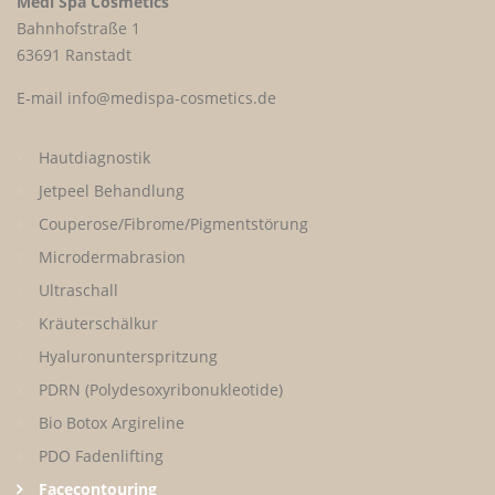
Medi Spa Cosmetics
Bahnhofstraße 1
63691 Ranstadt
E-mail info@medispa-cosmetics.de
Hautdiagnostik
Jetpeel Behandlung
Couperose/Fibrome/Pigmentstörung
Microdermabrasion
Ultraschall
Kräuterschälkur
Hyaluronunterspritzung
PDRN (Polydesoxyribonukleotide)
Bio Botox Argireline
PDO Fadenlifting
Facecontouring